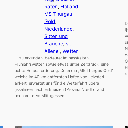
Raten
, 
Holland
, 
MS Thurgau
Gold
, 
D
Niederlande
, 
I
Sitten und
v
u
Bräuche
, 
so
N
Allerlei
, 
Wetter
d
… zu erkunden, bedeutet im nasskalten
G
Frühjahrswetter, sowie etwas unter Zeitdruck, eine
H
echte Herausforderung. Denn die „MS Thurgau Gold“
r
welche im 40 km entfernten Hafen von Lelystad
ankert, erwartet uns für die Weiterfahrt übers
Ijsselmeer nach Enkhuizen (Provinz Nordholland,
noch vor dem Mittagessen.