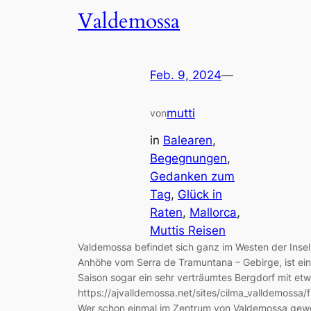
Valdemossa
Feb. 9, 2024
—
mutti
von
in
Balearen
, 
Begegnungen
, 
Gedanken zum
Tag
, 
Glück in
Raten
, 
Mallorca
, 
Muttis Reisen
Valdemossa befindet sich ganz im Westen der Insel,
Anhöhe vom Serra de Tramuntana – Gebirge, ist ei
Saison sogar ein sehr verträumtes Bergdorf mit et
https://ajvalldemossa.net/sites/cilma_valldemossa/f
Wer schon einmal im Zentrum von Valdemossa gewes