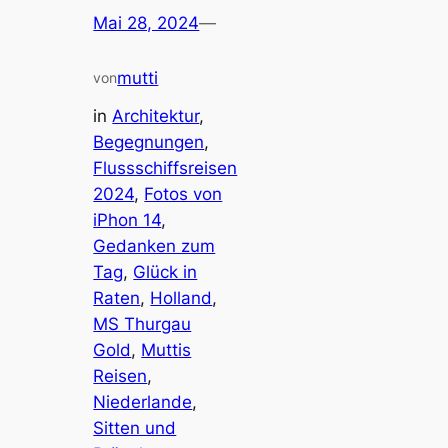
Mai 28, 2024
—
mutti
von
in
Architektur
, 
Begegnungen
, 
Flussschiffsreisen
2024
, 
Fotos von
iPhon 14
, 
Gedanken zum
Tag
, 
Glück in
Raten
, 
Holland
, 
MS Thurgau
Gold
, 
Muttis
Reisen
, 
Niederlande
, 
Sitten und