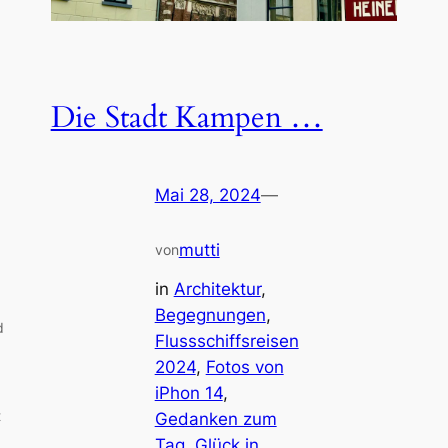
Die Stadt Kampen …
Mai 28, 2024
—
mutti
von
in
Architektur
, 
Begegnungen
, 
d
Flussschiffsreisen
2024
, 
Fotos von
iPhon 14
, 
t
Gedanken zum
Tag
, 
Glück in