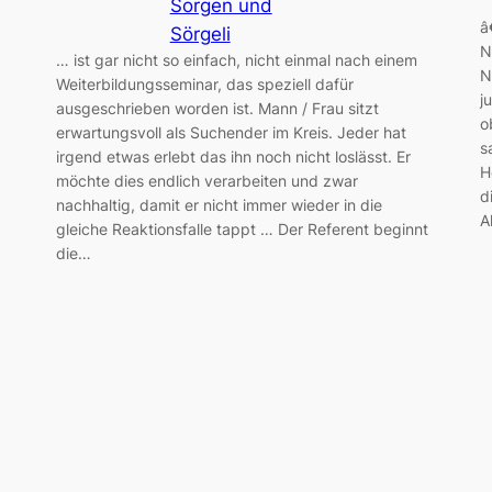
Sorgen und
â
Sörgeli
N
… ist gar nicht so einfach, nicht einmal nach einem
N
Weiterbildungsseminar, das speziell dafür
j
ausgeschrieben worden ist. Mann / Frau sitzt
o
erwartungsvoll als Suchender im Kreis. Jeder hat
s
irgend etwas erlebt das ihn noch nicht loslässt. Er
H
möchte dies endlich verarbeiten und zwar
d
nachhaltig, damit er nicht immer wieder in die
A
gleiche Reaktionsfalle tappt … Der Referent beginnt
die…