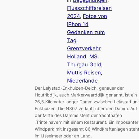
Flussschiffsreisen
2024
, 
Fotos von
iPhon 14
, 
Gedanken zum
Tag
, 
Grenzverkehr
, 
Holland
, 
MS
Thurgau Gold
, 
Muttis Reisen
, 
Niederlande
Der Lelystad-Enkhuizen-Deich, genauer der
Houtribdijk, auch Markerwaarddijk genannt, ist ein
26,5 Kilometer langer Damm zwischen Lelystad un
Enkhuizen. Die N307 verläuft über den Damm. Auf
der Mitte des Damms steht der Yachthafen
„Trintelhaven“ mit einem Restaurant. Ein imposanter
Windpark mit insgesamt 86 Windkraftanlagen steh
im IJsselmeer oder an Land.