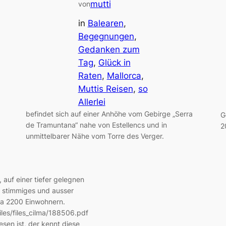
mutti
von
in
Balearen
, 
Begegnungen
, 
Gedanken zum
Tag
, 
Glück in
Raten
, 
Mallorca
, 
Muttis Reisen
, 
so
Allerlei
befindet sich auf einer Anhöhe vom Gebirge „Serra
G
de Tramuntana“ nahe von Estellencs und in
2
unmittelbarer Nähe vom Torre des Verger.
 auf einer tiefer gelegnen
n stimmiges und ausser
wa 2200 Einwohnern.
iles/files_cilma/188506.pdf
en ist, der kennt diese