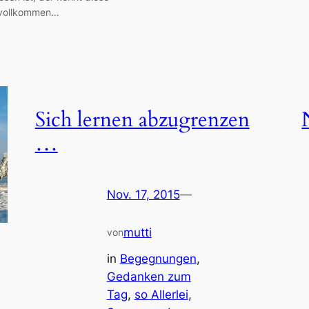
h vollkommen…
Sich lernen abzugrenzen
…
Nov. 17, 2015
—
mutti
von
in
Begegnungen
, 
Gedanken zum
Tag
, 
so Allerlei
, 