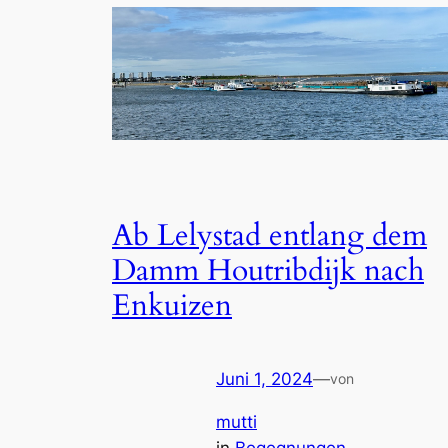
Ab Lelystad entlang dem
Damm Houtribdijk nach
Enkuizen
Juni 1, 2024
—
von
mutti
in
Begegnungen
, 