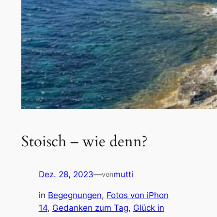
Stoisch – wie denn?
Dez. 28, 2023
—
mutti
von
in
Begegnungen
, 
Fotos von iPhon
14
, 
Gedanken zum Tag
, 
Glück in