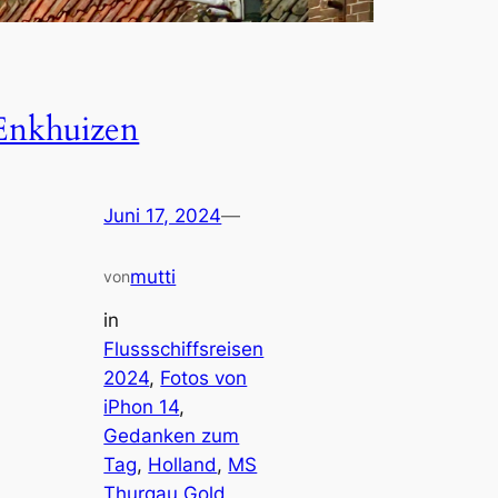
Enkhuizen
Juni 17, 2024
—
mutti
von
in
Flussschiffsreisen
2024
, 
Fotos von
iPhon 14
, 
Gedanken zum
Tag
, 
Holland
, 
MS
Thurgau Gold
, 