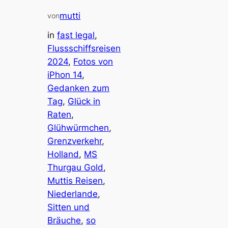
mutti
von
in
fast legal
, 
Flussschiffsreisen
2024
, 
Fotos von
iPhon 14
, 
Gedanken zum
Tag
, 
Glück in
Raten
, 
Glühwürmchen
, 
Grenzverkehr
, 
Holland
, 
MS
Thurgau Gold
, 
Muttis Reisen
, 
Niederlande
, 
Sitten und
Bräuche
, 
so