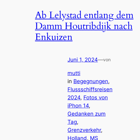
Ab Lelystad entlang dem
Damm Houtribdijk nach
Enkuizen
Juni 1, 2024
—
von
mutti
in
Begegnungen
, 
Flussschiffsreisen
2024
, 
Fotos von
iPhon 14
, 
Gedanken zum
Tag
, 
Grenzverkehr
, 
Holland
, 
MS