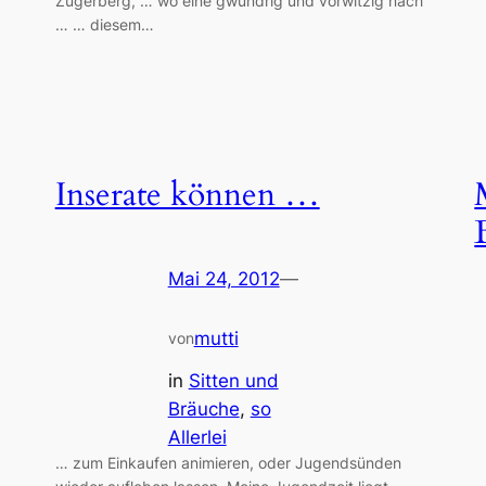
Zugerberg, … wo eine gwundrig und vorwitzig nach
… … diesem…
Inserate können …
Mai 24, 2012
—
mutti
von
in
Sitten und
Bräuche
, 
so
Allerlei
… zum Einkaufen animieren, oder Jugendsünden