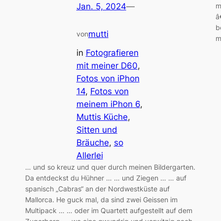
m
Jan. 5, 2024
—
â
b
mutti
von
m
in
Fotografieren
mit meiner D60
, 
Fotos von iPhon
14
, 
Fotos von
meinem iPhon 6
, 
Muttis Küche
, 
Sitten und
Bräuche
, 
so
Allerlei
… und so kreuz und quer durch meinen Bildergarten.
Da entdeckst du Hühner … … und Ziegen … … auf
spanisch „Cabras“ an der Nordwestküste auf
Mallorca. He guck mal, da sind zwei Geissen im
Multipack … … oder im Quartett aufgestellt auf dem