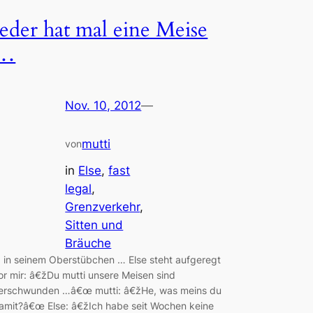
Jeder hat mal eine Meise
…
Nov. 10, 2012
—
mutti
von
in
Else
, 
fast
legal
, 
Grenzverkehr
, 
Sitten und
Bräuche
 in seinem Oberstübchen … Else steht aufgeregt
or mir: â€žDu mutti unsere Meisen sind
erschwunden …â€œ mutti: â€žHe, was meins du
amit?â€œ Else: â€žIch habe seit Wochen keine