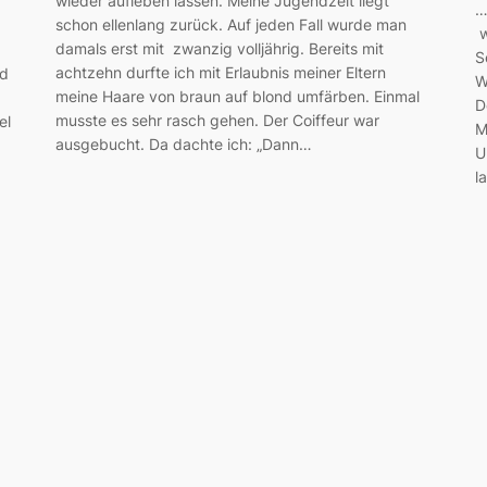
wieder aufleben lassen. Meine Jugendzeit liegt
…
schon ellenlang zurück. Auf jeden Fall wurde man
w
damals erst mit zwanzig volljährig. Bereits mit
S
achtzehn durfte ich mit Erlaubnis meiner Eltern
nd
W
meine Haare von braun auf blond umfärben. Einmal
D
musste es sehr rasch gehen. Der Coiffeur war
el
M
ausgebucht. Da dachte ich: „Dann…
U
l