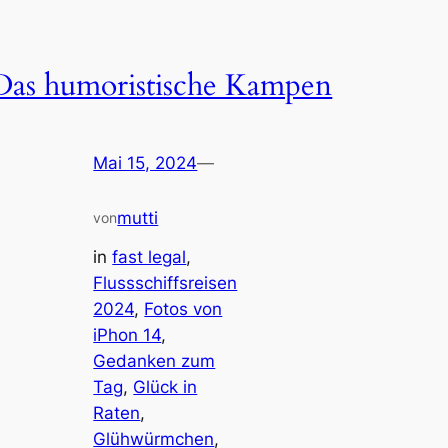
Das humoristische Kampen
Mai 15, 2024
—
mutti
von
in
fast legal
, 
Flussschiffsreisen
2024
, 
Fotos von
iPhon 14
, 
Gedanken zum
Tag
, 
Glück in
Raten
, 
Glühwürmchen
, 