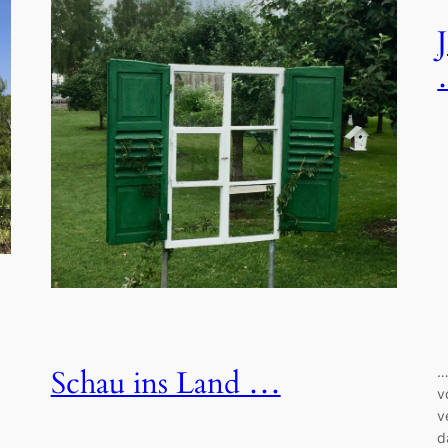
…
Schau ins Land …
v
v
d