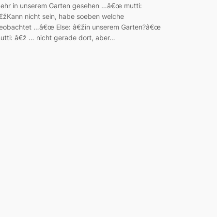
ehr in unserem Garten gesehen …â€œ mutti:
€žKann nicht sein, habe soeben welche
eobachtet …â€œ Else: â€žin unserem Garten?â€œ
utti: â€ž … nicht gerade dort, aber…