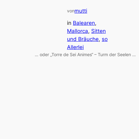
mutti
von
in
Balearen
, 
Mallorca
, 
Sitten
und Bräuche
, 
so
Allerlei
… oder „Torre de Sei Animes“ – Turm der Seelen …