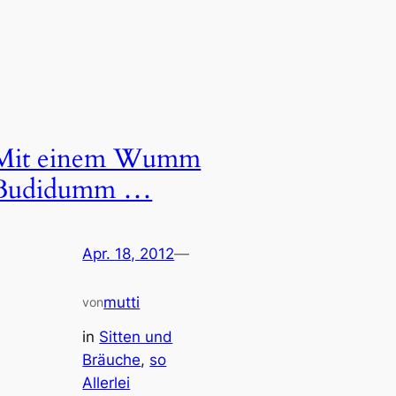
Mit einem Wumm
Budidumm …
Apr. 18, 2012
—
mutti
von
in
Sitten und
Bräuche
, 
so
Allerlei