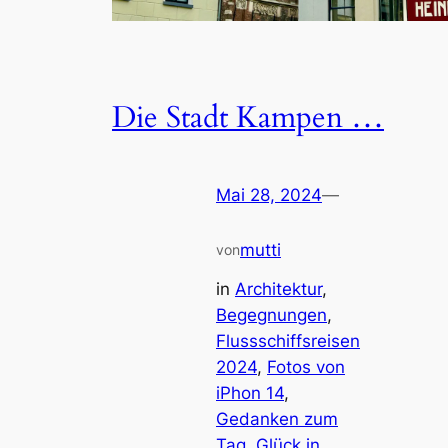
Die Stadt Kampen …
Mai 28, 2024
—
mutti
von
in
Architektur
, 
Begegnungen
, 
Flussschiffsreisen
2024
, 
Fotos von
iPhon 14
, 
Gedanken zum
Tag
, 
Glück in