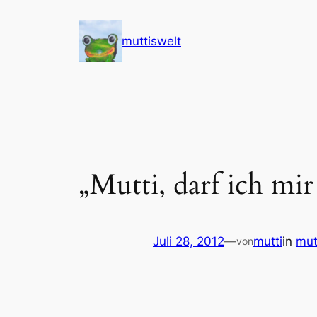
Zum
Inhalt
muttiswelt
springen
„Mutti, darf ich mi
Juli 28, 2012
—
mutti
in
mut
von