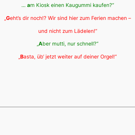
…
a
m Kiosk einen Kaugummi kaufen?“
„
G
eht’s dir noch!? Wir sind hier zum Ferien machen –
und nicht zum Lädelen!“
„
A
ber mutti, nur schnell?“
„
B
asta, üb‘ jetzt weiter auf deiner Orgel!“